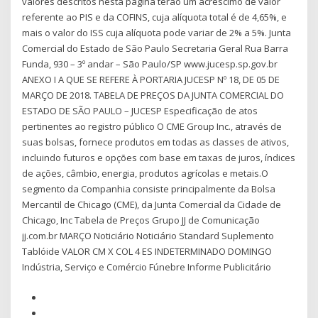
valores descritos nesta página terão um acréscimo de valor
referente ao PIS e da COFINS, cuja alíquota total é de 4,65%, e
mais o valor do ISS cuja alíquota pode variar de 2% a 5%. Junta
Comercial do Estado de São Paulo Secretaria Geral Rua Barra
Funda, 930 – 3º andar – São Paulo/SP www.jucesp.sp.gov.br
ANEXO I A QUE SE REFERE À PORTARIA JUCESP Nº 18, DE 05 DE
MARÇO DE 2018. TABELA DE PREÇOS DA JUNTA COMERCIAL DO
ESTADO DE SÃO PAULO – JUCESP Especificação de atos
pertinentes ao registro público O CME Group Inc., através de
suas bolsas, fornece produtos em todas as classes de ativos,
incluindo futuros e opções com base em taxas de juros, índices
de ações, câmbio, energia, produtos agrícolas e metais.O
segmento da Companhia consiste principalmente da Bolsa
Mercantil de Chicago (CME), da Junta Comercial da Cidade de
Chicago, Inc Tabela de Preços Grupo JJ de Comunicação
jj.com.br MARÇO Noticiário Noticiário Standard Suplemento
Tablóide VALOR CM X COL 4 ES INDETERMINADO DOMINGO
Indústria, Serviço e Comércio Fúnebre Informe Publicitário